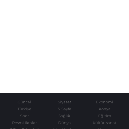
Güncel
Siyaset
Ekonomi
Türkiye
3. Sayfa
Konya
Spor
Sağlık
Eğitim
Resmi İlanlar
Dünya
Kültür-sanat