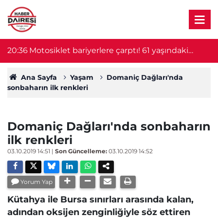
e
20:36
Motosiklet bariyerlere çarptı! 61 yaşındaki
19
sürücü hayatını kaybetti
Ana Sayfa
Yaşam
Domaniç Dağları'nda
sonbaharın ilk renkleri
Domaniç Dağları'nda sonbaharın
ilk renkleri
03.10.2019 14:51
|
Son Güncelleme:
03.10.2019 14:52
Yorum Yap
Kütahya ile Bursa sınırları arasında kalan,
adından oksijen zenginliğiyle söz ettiren