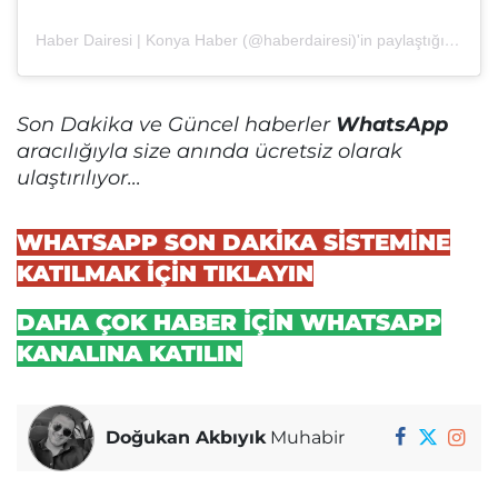
Haber Dairesi | Konya Haber (@haberdairesi)'in paylaştığı bir gönderi
Son Dakika ve Güncel haberler
WhatsApp
aracılığıyla size anında ücretsiz olarak
ulaştırılıyor...
WHATSAPP SON DAKİKA SİSTEMİNE
KATILMAK İÇİN TIKLAYIN
DAHA ÇOK HABER İÇİN WHATSAPP
KANALINA KATILIN
Doğukan Akbıyık
Muhabir