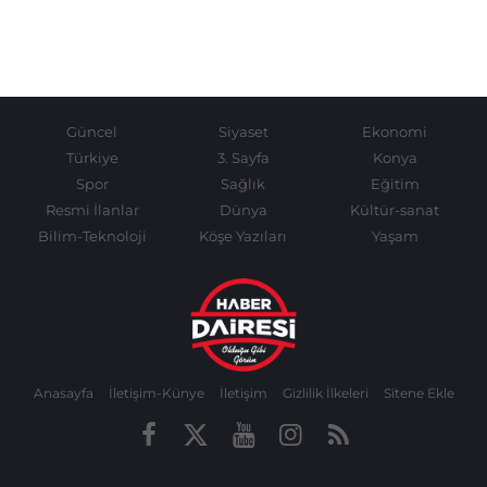
Güncel
Siyaset
Ekonomi
Türkiye
3. Sayfa
Konya
Spor
Sağlık
Eğitim
Resmi İlanlar
Dünya
Kültür-sanat
Bilim-Teknoloji
Köşe Yazıları
Yaşam
Anasayfa
İletişim-Künye
İletişim
Gizlilik İlkeleri
Sitene Ekle