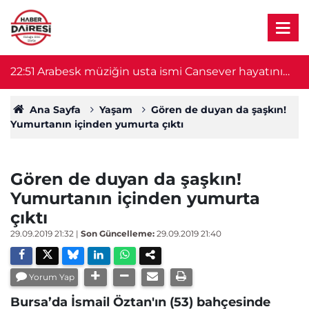
22:51
Arabesk müziğin usta ismi Cansever hayatını
21
kaybetti
Ana Sayfa
Yaşam
Gören de duyan da şaşkın!
Yumurtanın içinden yumurta çıktı
Gören de duyan da şaşkın!
Yumurtanın içinden yumurta
çıktı
29.09.2019 21:32
|
Son Güncelleme:
29.09.2019 21:40
Yorum Yap
Bursa’da İsmail Öztan'ın (53) bahçesinde