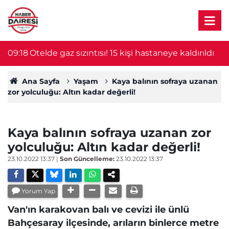
09:18
Otelde gaz sızıntısı! 15 kişi hastaneye kaldırıldı
0
Ana Sayfa
Yaşam
Kaya balının sofraya uzanan
zor yolculuğu: Altın kadar değerli!
Kaya balının sofraya uzanan zor
yolculuğu: Altın kadar değerli!
23.10.2022 13:37
|
Son Güncelleme:
23.10.2022 13:37
Yorum Yap
Van'ın karakovan balı ve cevizi ile ünlü
Bahçesaray ilçesinde, arıların binlerce metre