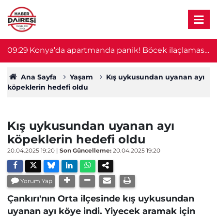
09:29
Konya’da apartmanda panik! Böcek ilaçlaması
0
sonrası ekipler alarma geçti
Ana Sayfa
Yaşam
Kış uykusundan uyanan ayı
köpeklerin hedefi oldu
Kış uykusundan uyanan ayı
köpeklerin hedefi oldu
20.04.2025 19:20
|
Son Güncelleme:
20.04.2025 19:20
Yorum Yap
Çankırı'nın Orta ilçesinde kış uykusundan
uyanan ayı köye indi. Yiyecek aramak için