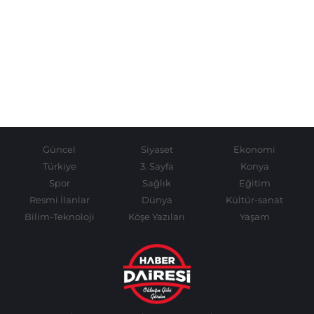
Güncel
Siyaset
Ekonomi
Türkiye
3. Sayfa
Konya
Spor
Sağlık
Eğitim
Resmi İlanlar
Dünya
Kültür-sanat
Bilim-Teknoloji
Köşe Yazıları
Yaşam