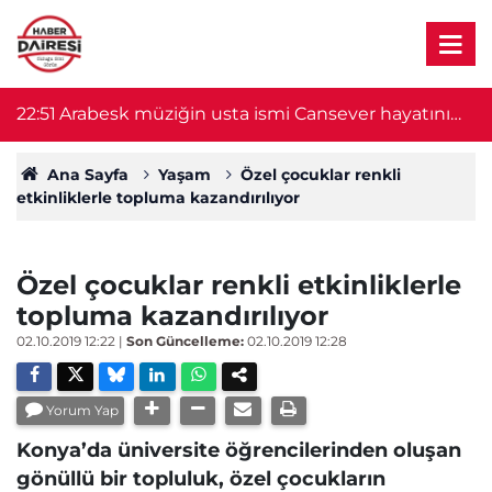
22:51
Arabesk müziğin usta ismi Cansever hayatını
21
kaybetti
Ana Sayfa
Yaşam
Özel çocuklar renkli
etkinliklerle topluma kazandırılıyor
Özel çocuklar renkli etkinliklerle
topluma kazandırılıyor
02.10.2019 12:22
|
Son Güncelleme:
02.10.2019 12:28
Yorum Yap
Konya’da üniversite öğrencilerinden oluşan
gönüllü bir topluluk, özel çocukların