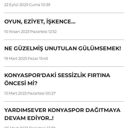
22 Eylül 2023 Cuma 10:39
OYUN, EZİYET, İŞKENCE...
10 Nisan 2023 Pazartesi 12:52
NE GÜZELMİŞ UNUTULAN GÜLÜMSEMEK!
19 Mart 2023 Pazar 15:45
KONYASPOR'DAKİ SESSİZLİK FIRTINA
ÖNCESİ Mİ?
13 Mart 2023 Pazartesi 00:27
YARDIMSEVER KONYASPOR DAĞITMAYA
DEVAM EDİYOR..!