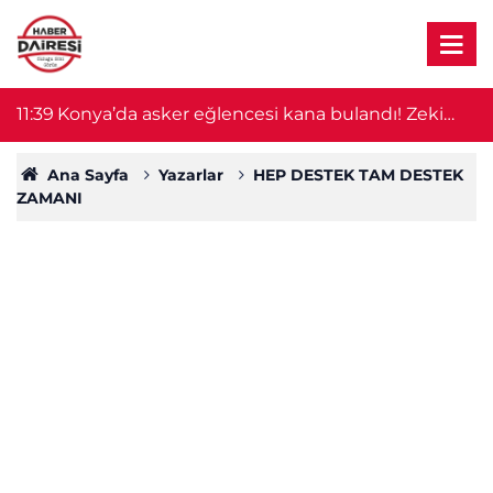
11:31
PMYO'ya 3 bin 250 öğrenci alınacak! Başvurular
11
bugün başladı
Ana Sayfa
Yazarlar
HEP DESTEK TAM DESTEK
ZAMANI