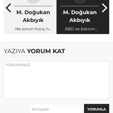
M. Doğukan
M. Doğukan
Akbıyık
Akbıyık
Ne sorun hoca, ne
ABD ve batının
çözüm Keleş…
çöküşü yakın!
YAZIYA
YORUM KAT