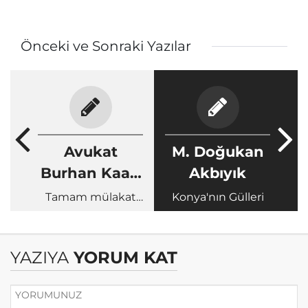
Önceki ve Sonraki Yazılar
Avukat
M. Doğukan
Burhan Kaan
Akbıyık
Bay
Tamam mülakat
Konya'nın Gülleri
da olmalı ama…
YAZIYA
YORUM KAT