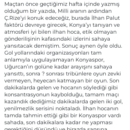
Maçtan önce geçtiğimiz hafta içinde yazmış
olduğum bir yazıda, Milli aranın ardından
Ç.Rize’yi konuk edeceğiz, burada İlhan Palut
faktörü devreye girecek, Konya’yı tanıyan ve
atmosferi iyi bilen ilhan hoca, etik olmayan
gönderilişinin kafasındaki izlerini sahaya
yansıtacak demiştim. Sonuç aynen öyle oldu.
Gol yollarındaki organizasyonları tam
anlamıyla uygulayamayan Konyaspor,
Uğurcan’ın golüne kadar arayışını sahaya
yansıttı, sonra ? sonrası tribünlere oyun zevki
vermeyen, heyecan katmayan bir oyun. Son
dakikalarda gelen ve hocanın söylediği gibi
konsantrasyonun kaybolduğu, tamam maçı
kazandık dediğimiz dakikalarda gelen iki gol,
yenilmezlik serisini noktaladı. İlhan hocanın
tamda tahmin ettiği gibi bir Konyaspor vardı
sahada, son dakikalara kadar ne yapması
gerektiğini düşündü ve birazda şansına