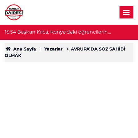
15:54
Başkan Kılca, Konya'daki öğrencilerin
1
heyecanına ortak oldu
Ana Sayfa
Yazarlar
AVRUPA’DA SÖZ SAHİBİ
OLMAK