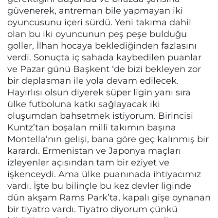
güvenerek, antreman bile yapmayan iki
oyuncusunu içeri sürdü. Yeni takıma dahil
olan bu iki oyuncunun peş peşe bulduğu
goller, İlhan hocaya beklediğinden fazlasını
verdi. Sonuçta iç sahada kaybedilen puanlar
ve Pazar günü Başkent ‘de bizi bekleyen zor
bir deplasman ile yola devam edilecek.
Hayırlısı olsun diyerek süper ligin yanı sıra
ülke futboluna katkı sağlayacak iki
oluşumdan bahsetmek istiyorum. Birincisi
Kuntz’tan boşalan milli takımın başına
Montella’nın gelişi, bana göre geç kalınmış bir
karardı. Ermenistan ve Japonya maçları
izleyenler açısından tam bir eziyet ve
işkenceydi. Ama ülke puanınada ihtiyacımız
vardı. İşte bu bilinçle bu kez devler liginde
dün akşam Rams Park’ta, kapalı gişe oynanan
bir tiyatro vardı. Tiyatro diyorum çünkü