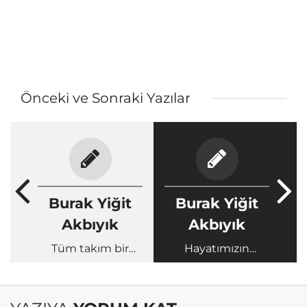
Önceki ve Sonraki Yazılar
Burak Yiğit
Burak Yiğit
Akbıyık
Akbıyık
Tüm takım bir
Hayatımızın
yana, Deniz bir
kaynağı tükeniyor
yana!