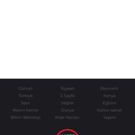
Güncel
Siyaset
Ekonomi
Türkiye
3. Sayfa
Konya
Spor
Sağlık
Eğitim
Resmi İlanlar
Dünya
Kültür-sanat
Bilim-Teknoloji
Köşe Yazıları
Yaşam