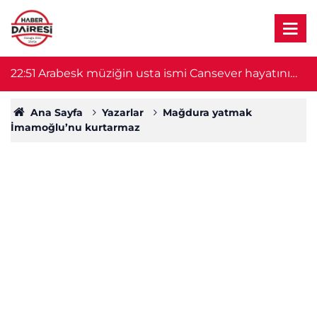
22:51
Arabesk müziğin usta ismi Cansever hayatını
21
kaybetti
Ana Sayfa
Yazarlar
Mağdura yatmak
İmamoğlu’nu kurtarmaz