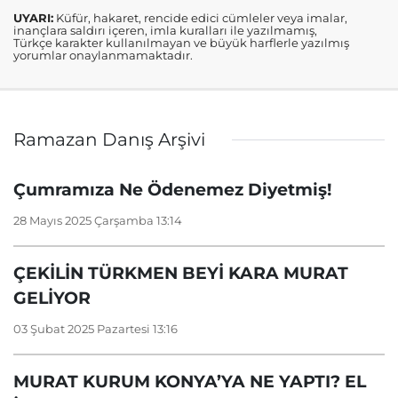
UYARI:
Küfür, hakaret, rencide edici cümleler veya imalar,
inançlara saldırı içeren, imla kuralları ile yazılmamış,
Türkçe karakter kullanılmayan ve büyük harflerle yazılmış
yorumlar onaylanmamaktadır.
Ramazan Danış Arşivi
Çumramıza Ne Ödenemez Diyetmiş!
28 Mayıs 2025 Çarşamba 13:14
ÇEKİLİN TÜRKMEN BEYİ KARA MURAT
GELİYOR
03 Şubat 2025 Pazartesi 13:16
MURAT KURUM KONYA’YA NE YAPTI? EL