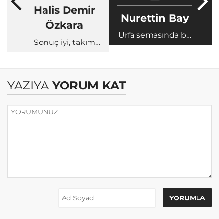
Halis Demir
Nurettin Bay
Özkara
Urfa semasında bir
Sonuç iyi, takım
yıldız kaydı...
hazır değil
YAZIYA
YORUM KAT