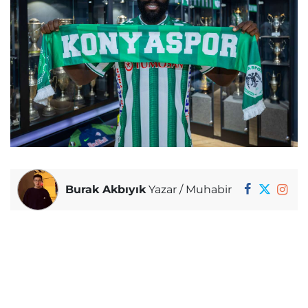
Burak Akbıyık
Yazar / Muhabir