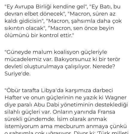
"Ey Avrupa Birliği kendine gel", "Ey Batı, bu
devran elbet dönecek", "Macron, süren az
kaldı gidicisin", "Macron, şahsımla daha çok
sıkıntın olacak", ‘’Macron, sen önce beyin
ölümünü bir kontrol ettir."
"Güneyde malum koalisyon güçleriyle
mücadelemiz var. Bakıyorsunuz ki bir terör
devleti oluşturulmaya çalışılıyor. Nerede?
Suriye'de.
"Öbür tarafta Libya'da karşımıza darbeci
Hafter ve onun güçlerinin ne yazık ki Wagner
diye paralı Abu Dabi yönetiminin desteklediği
silahlı güçleri var. Onların yanında Fransa
sürekli gündemde. İsim olarak anmak
istemiyorum ama mecburum anmaya çünkü
o şahsımla çok uğraşıyor. Diyor ki: 'Türk milleti