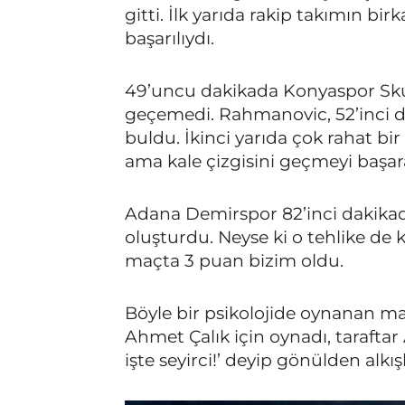
gitti. İlk yarıda rakip takımın b
başarılıydı.
49’uncu dakikada Konyaspor Skub
geçemedi. Rahmanovic, 52’inci 
buldu. İkinci yarıda çok rahat bir
ama kale çizgisini geçmeyi başa
Adana Demirspor 82’inci dakikad
oluşturdu. Neyse ki o tehlike de ka
maçta 3 puan bizim oldu.
Böyle bir psikolojide oynanan ma
Ahmet Çalık için oynadı, taraftar 
işte seyirci!’ deyip gönülden alkış