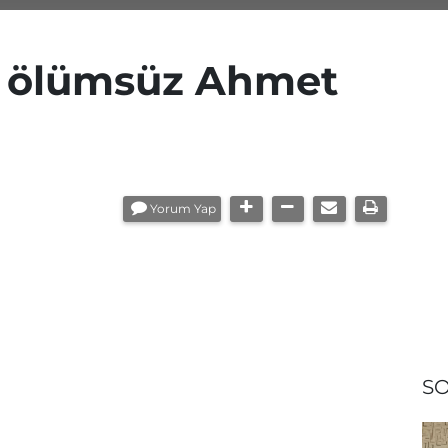
, ölümsüz Ahmet
Yorum Yap
SO