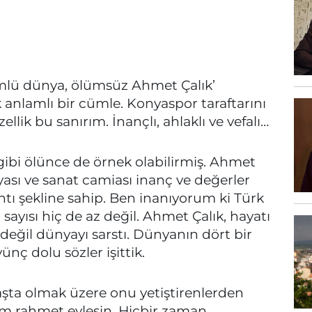
ümlü dünya, ölümsüz Ahmet Çalık’
 anlamlı bir cümle. Konyaspor taraftarını
llik bu sanırım. İnançlı, ahlaklı ve vefalı…
ibi ölünce de örnek olabilirmiş. Ahmet
yası ve sanat camiası inanç ve değerler
ntı şekline sahip. Ben inanıyorum ki Türk
sayısı hiç de az değil. Ahmet Çalık, hayatı
 değil dünyayı sarstı. Dünyanın dört bir
ünç dolu sözler işittik.
aşta olmak üzere onu yetiştirenlerden
im rahmet eylesin. Hiçbir zaman