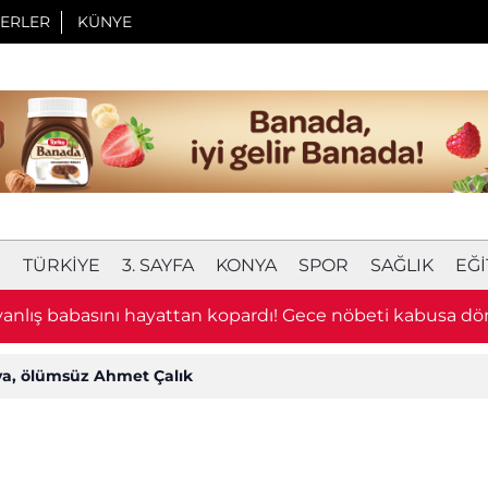
ERLER
KÜNYE
I
TÜRKIYE
3. SAYFA
KONYA
SPOR
SAĞLIK
EĞI
 yanlış babasını hayattan kopardı! Gece nöbeti kabusa d
a, ölümsüz Ahmet Çalık