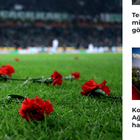
Te
mi
gö
Ko
Ağ
ha