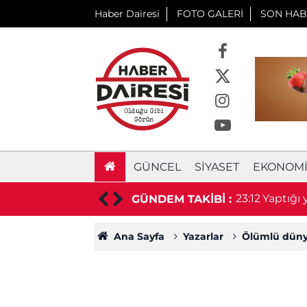
Haber Dairesi
FOTO GALERİ
SON HAB
GÜNCEL
SIYASET
EKONOM
 prefabrik depo için ihaleye çıkıyor
23:12
Yaptığı
GÜNDEM TAKİBİ :
Ana Sayfa
Yazarlar
Ölümlü düny