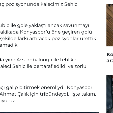
irkaç pozisyonunda kalecimiz Sehic
ic ile gole yaklaştı ancak savunmayı
dakikada Konyaspor’u öne geçiren golü
 şekilde farkı artıracak pozisyonlar ürettik
ramadık.
Ko
a yine Assombalonga ile tehlike
ar
leci Sehic ile bertaraf edildi ve zorlu
çı galip bitirmek önemliydi. Konyaspor
Ahmet Çalık için tribündeydi. ‘İşte takım,
lıyoruz.