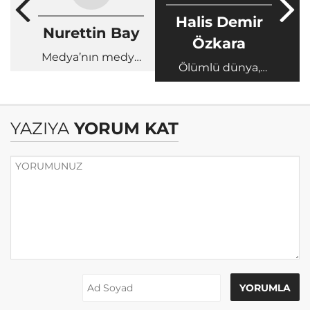
Halis Demir
Nurettin Bay
Özkara
Medya’nın medya
Ölümlü dünya,
ile imtihanı
ölümsüz Ahmet
Çalık
YAZIYA
YORUM KAT