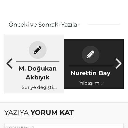
Önceki ve Sonraki Yazılar
M. Doğukan
Nurettin Bay
Akbıyık
Yılbaşı mı,
Suriye değişti,
Mekke’nin fethi
CHP-YRP-SP
mi?
değişmedi
YAZIYA
YORUM KAT