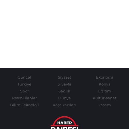
Güncel
Siyaset
Ekonomi
Türkiye
3. Sayfa
Konya
Spor
Sağlık
Eğitim
Resmi İlanlar
Dünya
Kültür-sanat
Bilim-Teknoloji
Köşe Yazıları
Yaşam