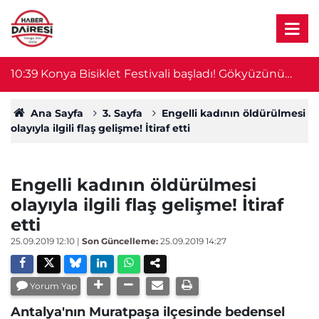
10:39
Konya Bisiklet Festivali başladı! Gökyüzünü
1
drone’lar, tarihi yapıyı ışık gösterisi aydınlattı
Ana Sayfa
3. Sayfa
Engelli kadının öldürülmesi
olayıyla ilgili flaş gelişme! İtiraf etti
Engelli kadının öldürülmesi
olayıyla ilgili flaş gelişme! İtiraf
etti
25.09.2019 12:10
|
Son Güncelleme:
25.09.2019 14:27
Yorum Yap
Antalya'nın Muratpaşa ilçesinde bedensel