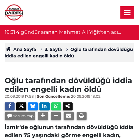
19:31
4 gündür aranan Mehmet Ali Yiğit'ten acı
1
haber! Cesedi serada bulundu
Ana Sayfa
3. Sayfa
Oğlu tarafından dövüldüğü
iddia edilen engelli kadın öldü
Oğlu tarafından dövüldüğü iddia
edilen engelli kadın öldü
20.09.2019 17:58
|
Son Güncelleme:
20.09.2019 18:02
Yorum Yap
İzmir'de oğlunun tarafından dövüldüğü iddia
edilen 75 yaşındaki görme engelli kadın,