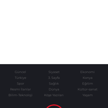
Güncel
Siyaset
Ekonomi
Türkiye
3. Sayfa
Konya
Spor
Sağlık
Eğitim
Resmi İlanlar
Dünya
Kültür-sanat
Bilim-Teknoloji
Köşe Yazıları
Yaşam