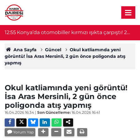
12:30
Ölüm bile ayıramadı! 30 yıllık evli çift aynı gün
12
hayatını kaybetti
Ana Sayfa
Güncel
Okul katliamında yeni
görüntü! İsa Aras Mersinli, 2 gün önce poligonda atış
yapmış
Okul katliamında yeni görüntü!
İsa Aras Mersinli, 2 gün önce
poligonda atış yapmış
16.04.2026 16:34
|
Son Güncelleme:
16.04.2026 16:41
Yorum Yap