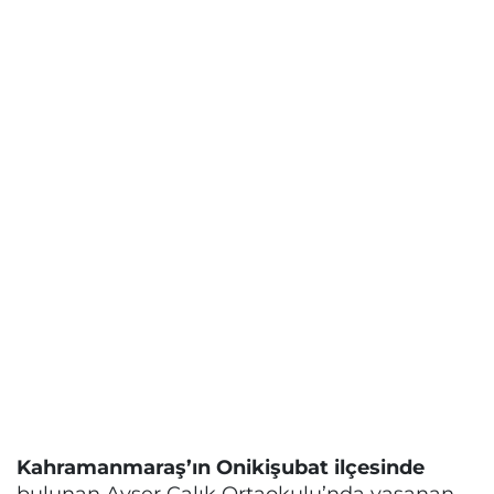
Kahramanmaraş’ın Onikişubat ilçesinde
bulunan Ayser Çalık Ortaokulu’nda yaşanan