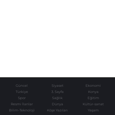
Güncel
Siyaset
Ekonomi
Türkiye
3. Sayfa
Konya
Spor
Sağlık
Eğitim
Resmi İlanlar
Dünya
Kültür-sanat
Bilim-Teknoloji
Köşe Yazıları
Yaşam