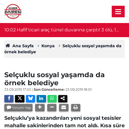
10:02
Hafif ticari araç tünel duvarına çarptı! 3 ölü, 1
0
yaralı
Ana Sayfa
Konya
Selçuklu sosyal yaşamda da
örnek belediye
Selçuklu sosyal yaşamda da
örnek belediye
23.09.2019 17:53
|
Son Güncelleme:
23.09.2019 18:01
Yorum Yap
Selçuklu’ya kazandırılan yeni sosyal tesisler
mahalle sakinlerinden tam not aldı. Kısa süre