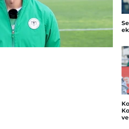
Se
ek
Ko
Ko
ve