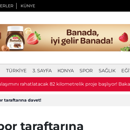
ERLER
KÜNYE
I
TÜRKIYE
3. SAYFA
KONYA
SPOR
SAĞLIK
EĞI
laşımını rahatlatacak 82 kilometrelik proje başlıyor! Bak
u
 taraftarına davet!
or taraftarına