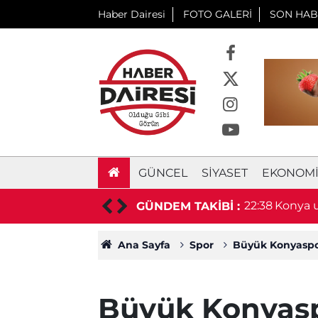
Haber Dairesi
FOTO GALERİ
SON HAB
GÜNCEL
SIYASET
EKONOM
aşkan hayatını kaybetti
22:38
Konya u
GÜNDEM TAKİBİ :
duyurd
Ana Sayfa
Spor
Büyük Konyaspor
Büyük Konyasp