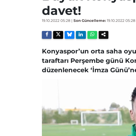
davet!
19.10.2022 05:28
|
Son Güncelleme:
19.10.2022 05:28
Konyaspor’un orta saha oyu
taraftarı Perşembe günü Ko
düzenlenecek ‘İmza Günü’ne 