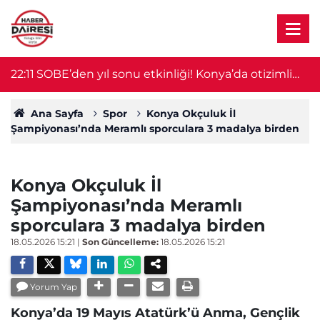
ra
22:11
SOBE’den yıl sonu etkinliği! Konya’da otizimli
2
öğrenciler sahne aldı
Ana Sayfa
Spor
Konya Okçuluk İl
Şampiyonası’nda Meramlı sporculara 3 madalya birden
Konya Okçuluk İl
Şampiyonası’nda Meramlı
sporculara 3 madalya birden
18.05.2026 15:21
|
Son Güncelleme:
18.05.2026 15:21
Yorum Yap
Konya’da 19 Mayıs Atatürk’ü Anma, Gençlik