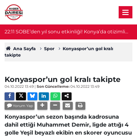
ra
22:11
SOBE’den yıl sonu etkinliği! Konya’da otizimli
2
öğrenciler sahne aldı
Ana Sayfa
Spor
Konyaspor’un gol kralı
takipte
Konyaspor’un gol kralı takipte
04.10.2022 13:49
|
Son Güncelleme:
04.10.2022 13:49
Yorum Yap
Konyaspor’un sezon başında kadrosuna
dahil ettiği Muhammet Demir, ligde attığı 4
golle Yeşil beyazlı ekibin en skorer oyuncusu