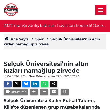
23:12
Yaptığı yanlış babasını hayattan kopardı! Gece
2
nöbeti kabusa döndü
Ana Sayfa
Spor
Selçuk Üniversitesi’nin altın
kızları namağlup zirvede
Selçuk Üniversitesi’nin altın
kızları namağlup zirvede
13.04.2026 17:24
|
Son Güncelleme:
13.04.2026 17:24
Yorum Yap
Selçuk Üniversitesi Kadın Futsal Takımı,
Kilis’te düzenlenen grup müsabakalarında