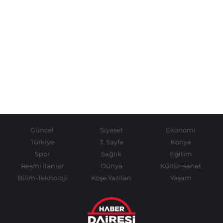
Güncel
Siyaset
Ekonomi
Türkiye
3. Sayfa
Konya
Spor
Sağlık
Eğitim
Resmi İlanlar
Dünya
Kültür-sanat
Bilim-Teknoloji
Köşe Yazıları
Yaşam