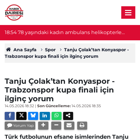
18:54
78 yaşındaki kadın ambulans helikopterle
18
Konya'ya sevk edildi
Ana Sayfa
Spor
Tanju Çolak’tan Konyaspor -
Trabzonspor kupa finali için ilginç yorum
Tanju Çolak’tan Konyaspor -
Trabzonspor kupa finali için
ilginç yorum
14.05.2026 18:32
|
Son Güncelleme:
14.05.2026 18:35
Yorum Yap
Türk futbolunun efsane isimlerinden Tanju