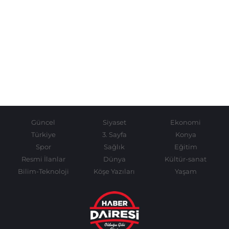
Güncel
Siyaset
Ekonomi
Türkiye
3. Sayfa
Konya
Spor
Sağlık
Eğitim
Resmi İlanlar
Dünya
Kültür-sanat
Bilim-Teknoloji
Köşe Yazıları
Yaşam