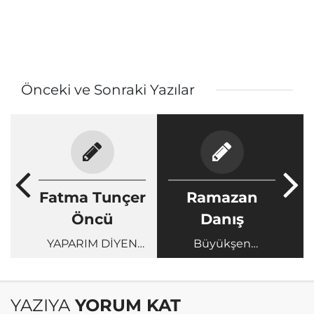
Önceki ve Sonraki Yazılar
Fatma Tunçer
Ramazan
Öncü
Danış
YAPARIM DİYEN
Büyükşen
%52, YIKARIM
cinayetinin perde
DİYEN %48...
arkası…
YAZIYA
YORUM KAT