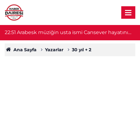
22:51
Arabesk müziğin usta ismi Cansever hayatını
21
kaybetti
Ana Sayfa
Yazarlar
30 yıl + 2