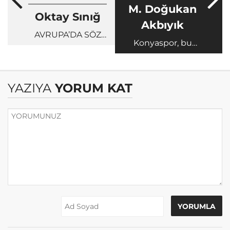
M. Doğukan
Oktay Sınığ
Akbıyık
AVRUPA’DA SÖZ
Konyaspor, bu
SAHİBİ OLMAK
gidişle zor…
YAZIYA
YORUM KAT