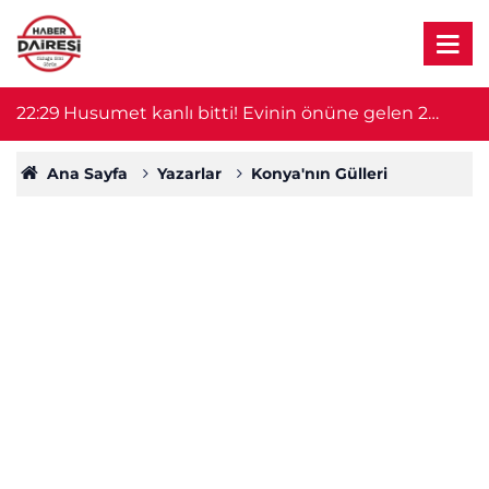
22:29
Husumet kanlı bitti! Evinin önüne gelen 2
2
kişiyi öldürdü
Ana Sayfa
Yazarlar
Konya'nın Gülleri