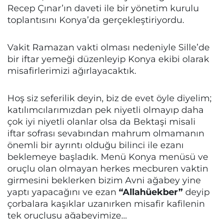
Recep Çınar’ın daveti ile bir yönetim kurulu
toplantısını Konya’da gerçekleştiriyordu.
Vakit Ramazan vakti olması nedeniyle Sille’de
bir iftar yemeği düzenleyip Konya ekibi olarak
misafirlerimizi ağırlayacaktık.
Hoş siz seferilik deyin, biz de evet öyle diyelim;
katılımcılarımızdan pek niyetli olmayıp daha
çok iyi niyetli olanlar olsa da Bektaşi misali
iftar sofrası sevabından mahrum olmamanın
önemli bir ayrıntı olduğu bilinci ile ezanı
beklemeye başladık. Menü Konya menüsü ve
oruçlu olan olmayan herkes mecburen vaktin
girmesini beklerken bizim Avni ağabey yine
yaptı yapacağını ve ezan
“Allahüekber”
deyip
çorbalara kaşıklar uzanırken misafir kafilenin
tek oruçlusu ağabeyimize…