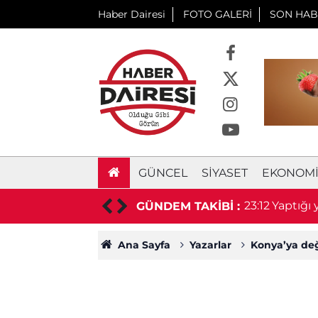
Haber Dairesi
FOTO GALERİ
SON HAB
GÜNCEL
SIYASET
EKONOM
 prefabrik depo için ihaleye çıkıyor
23:12
Yaptığı
GÜNDEM TAKİBİ :
Ana Sayfa
Yazarlar
Konya’ya de