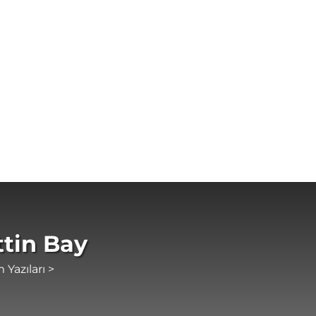
tin Bay
 Yazıları >