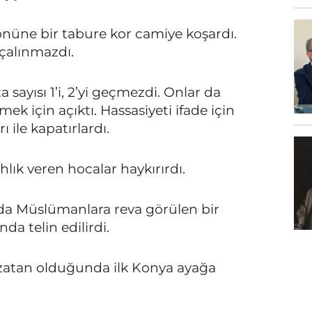
önüne bir tabure kor camiye koşardı.
 çalınmazdı.
ayısı 1’i, 2’yi geçmezdi. Onlar da
ek için açıktı. Hassasiyeti ifade için
 ile kapatırlardı.
lık veren hocalar haykırırdı.
da Müslümanlara reva görülen bir
a telin edilirdi.
 uzatan olduğunda ilk Konya ayağa