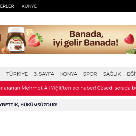
ERLER
KÜNYE
I
TÜRKIYE
3. SAYFA
KONYA
SPOR
SAĞLIK
EĞI
 aranan Mehmet Ali Yiğit'ten acı haber! Cesedi serada 
AYBETTİK, HÜKÜMSÜZDÜR!