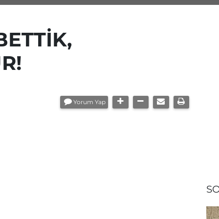
BETTİK,
R!
Yorum Yap
SO