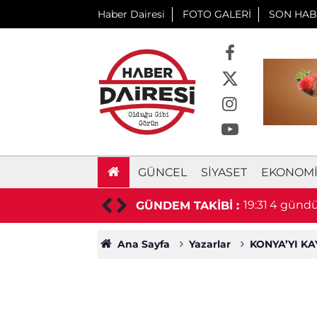
Haber Dairesi
FOTO GALERİ
SON HAB
GÜNCEL
SIYASET
EKONOM
daki sürücü hayatını kaybetti
19:31
4 gündür
GÜNDEM TAKİBİ :
Ana Sayfa
Yazarlar
KONYA’YI K