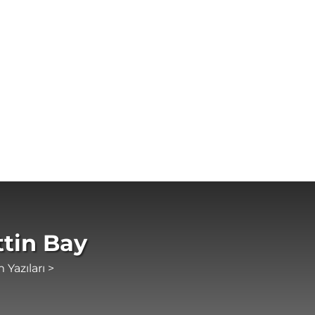
tin Bay
 Yazıları >