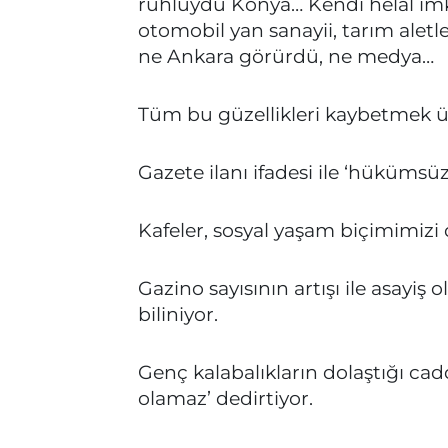
ruhluydu Konya… Kendi helal imkâ
otomobil yan sanayii, tarım alet
ne Ankara görürdü, ne medya…
Tüm bu güzellikleri kaybetmek üz
Gazete ilanı ifadesi ile ‘hükümsüz
Kafeler, sosyal yaşam biçimimizi d
Gazino sayısının artışı ile asayiş 
biliniyor.
Genç kalabalıkların dolaştığı ca
olamaz’ dedirtiyor.