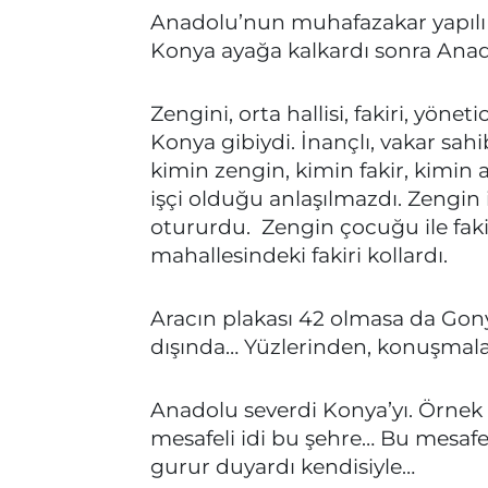
Anadolu’nun muhafazakar yapılı 
Konya ayağa kalkardı sonra Ana
Zengini, orta hallisi, fakiri, yöneti
Konya gibiydi. İnançlı, vakar sa
kimin zengin, kimin fakir, kimi
işçi olduğu anlaşılmazdı. Zengin 
otururdu. Zengin çocuğu ile fak
mahallesindeki fakiri kollardı.
Aracın plakası 42 olmasa da Gonya
dışında… Yüzlerinden, konuşmal
Anadolu severdi Konya’yı. Örnek alı
mesafeli idi bu şehre… Bu mesaf
gurur duyardı kendisiyle…