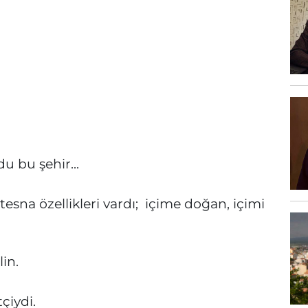
 bu şehir...
a özellikleri vardı; içime doğan, içimi
lin.
çiydi.