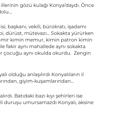
illerinin gözü kulağı Konya’daydı. Önce
dolu…
cisi, başkanı, vekili, bürokratı, işadamı
hibi, dürüst, mütevazı… Sokakta yürürken
n amir kimin memur, kimin patron kimin
ile fakir aynı mahallede aynı sokakta
ir çocuğu aynı okulda okurdu. Zengin
lı olduğu anlaşılırdı Konyalıların il
arından, giyim-kuşamlarından…
rdı. Batıdaki bazı kıyı şehirleri ise
eli duruşu umursamazdı Konyalı, aksine