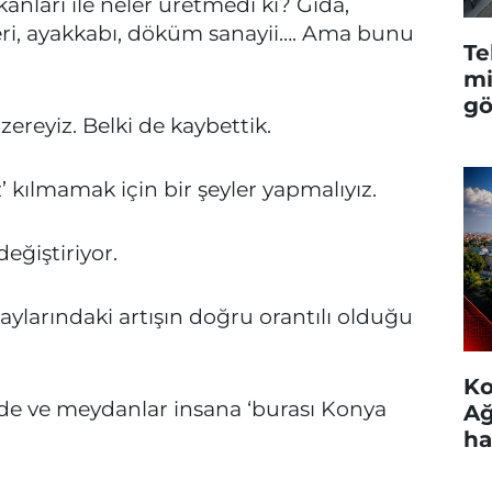
nları ile neler üretmedi ki? Gıda,
leri, ayakkabı, döküm sanayii…. Ama bunu
Te
mi
gö
ereyiz. Belki de kaybettik.
’ kılmamak için bir şeyler yapmalıyız.
eğiştiriyor.
olaylarındaki artışın doğru orantılı olduğu
Ko
dde ve meydanlar insana ‘burası Konya
Ağ
ha