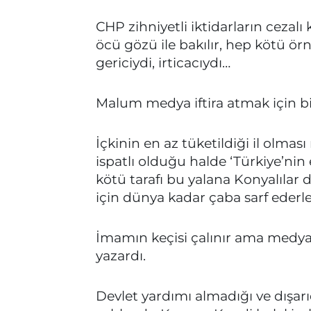
CHP zihniyetli iktidarların cezalı 
öcü gözü ile bakılır, hep kötü örn
gericiydi, irticacıydı…
Malum medya iftira atmak için bir
İçkinin en az tüketildiği il olma
ispatlı olduğu halde ‘Türkiye’nin en 
kötü tarafı bu yalana Konyalılar 
için dünya kadar çaba sarf ederle
İmamın keçisi çalınır ama medya
yazardı.
Devlet yardımı almadığı ve dışa