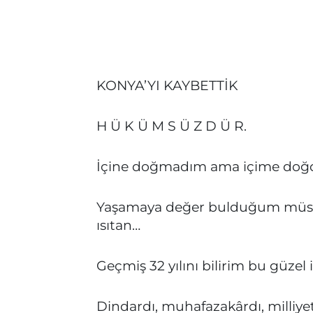
KONYA’YI KAYBETTİK
H Ü K Ü M S Ü Z D Ü R.
İçine doğmadım ama içime doğdu
Yaşamaya değer bulduğum müstesn
ısıtan…
Geçmiş 32 yılını bilirim bu güzel i
Dindardı, muhafazakârdı, milliyet