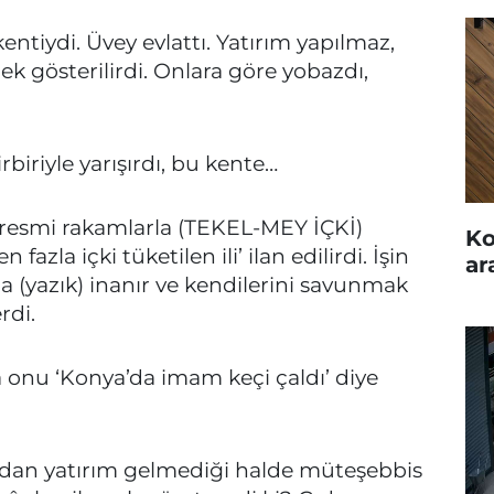
kentiydi. Üvey evlattı. Yatırım yapılmaz,
ek gösterilirdi. Onlara göre yobazdı,
biriyle yarışırdı, bu kente…
sı resmi rakamlarla (TEKEL-MEY İÇKİ)
Ko
fazla içki tüketilen ili’ ilan edilirdi. İşin
ar
da (yazık) inanır ve kendilerini savunmak
rdi.
 onu ‘Konya’da imam keçi çaldı’ diye
rıdan yatırım gelmediği halde müteşebbis