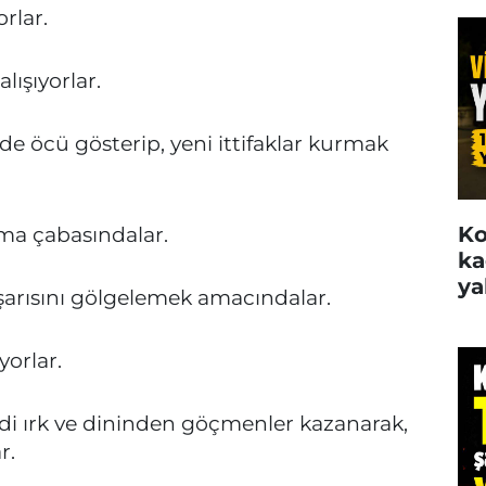
rlar.
ışıyorlar.
 öcü gösterip, yeni ittifaklar kurmak
Ko
ma çabasındalar.
ka
ya
şarısını gölgelemek amacındalar.
yorlar.
i ırk ve dininden göçmenler kazanarak,
r.