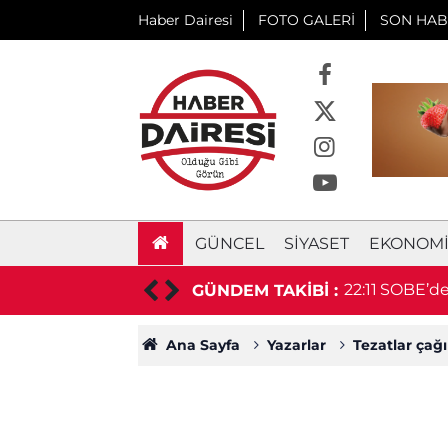
Haber Dairesi
FOTO GALERİ
SON HAB
GÜNCEL
SIYASET
EKONOM
ü, sonra kendisini vurdu
22:11
SOBE’den
GÜNDEM TAKİBİ :
Ana Sayfa
Yazarlar
Tezatlar ça