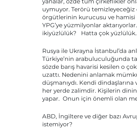
yanalar, özde tüm çirkeflikler onla
uymuyor. Terörü temizleyeceğiz 
örgütlerinin kurucusu ve hamisi o
YPG’ye yüzmilyonlar aktarıyorlar. 
ikiyüzlülük? Hatta çok yüzlülük
Rusya ile Ukrayna İstanbul’da a
Türkiye’nin arabuluculuğunda tara
sözde barış havarisi kesilen o çok
uzattı. Nedenini anlamak mümk
düşmanıydı. Kendi dindaşlarına 
her yerde zalimdir. Kişilerin dini
yapar. Onun için önemli olan me
ABD, İngiltere ve diğer bazı Avr
istemiyor?