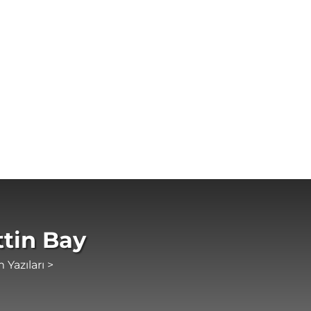
tin Bay
 Yazıları >