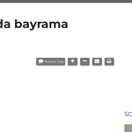
nda bayrama
Yorum Yap
SO