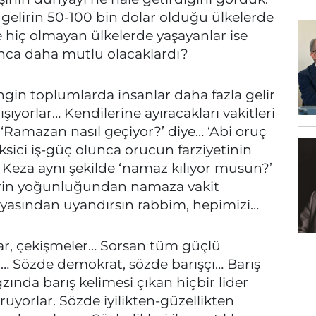
a gelirin 50-100 bin dolar olduğu ülkelerde
e hiç olmayan ülkelerde yaşayanlar ise
nca daha mutlu olacaklardı?
ngin toplumlarda insanlar daha fazla gelir
ışıyorlar… Kendilerine ayıracakları vakitleri
 ‘Ramazan nasıl geçiyor?’ diye… ‘Abi oruç
ici iş-güç olunca orucun farziyetinin
… Keza aynı şekilde ‘namaz kılıyor musun?’
lerin yoğunluğundan namaza vakit
üyasından uyandırsın rabbim, hepimizi…
alar, çekişmeler… Sorsan tüm güçlü
a… Sözde demokrat, sözde barışçı… Barış
ağzında barış kelimesi çıkan hiçbir lider
ruyorlar. Sözde iyilikten-güzellikten