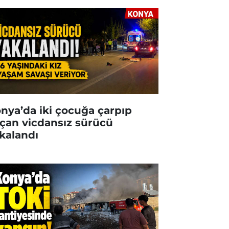
nya’da iki çocuğa çarpıp
çan vicdansız sürücü
kalandı