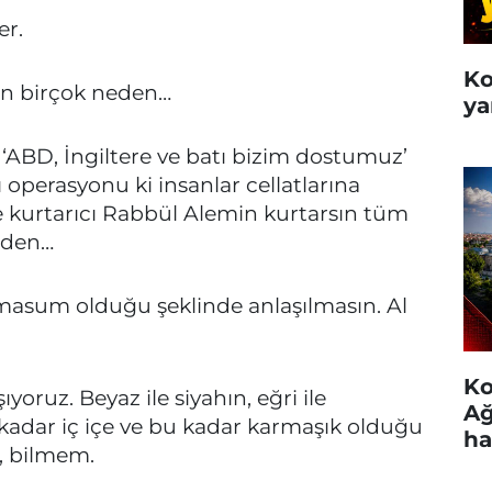
er.
Ko
en birçok neden…
ya
 ‘ABD, İngiltere ve batı bizim dostumuz’
ı operasyonu ki insanlar cellatlarına
ne kurtarıcı Rabbül Alemin kurtarsın tüm
inden…
masum olduğu şeklinde anlaşılmasın. Al
Ko
ıyoruz. Beyaz ile siyahın, eğri ile
Ağ
kadar iç içe ve bu kadar karmaşık olduğu
ha
, bilmem.