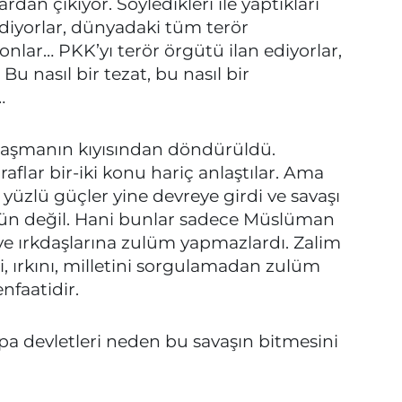
rdan çıkıyor. Söyledikleri ile yaptıkları
diyorlar, dünyadaki tüm terör
nlar… PKK’yı terör örgütü ilan ediyorlar,
Bu nasıl bir tezat, bu nasıl bir
…
nlaşmanın kıyısından döndürüldü.
flar bir-iki konu hariç anlaştılar. Ama
 yüzlü güçler yine devreye girdi ve savaşı
ün değil. Hani bunlar sadece Müslüman
ve ırkdaşlarına zulüm yapmazlardı. Zalim
ni, ırkını, milletini sorgulamadan zulüm
nfaatidir.
upa devletleri neden bu savaşın bitmesini