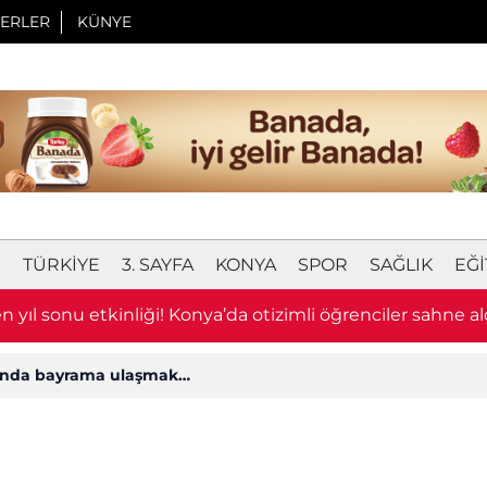
ERLER
KÜNYE
I
TÜRKIYE
3. SAYFA
KONYA
SPOR
SAĞLIK
EĞI
 yıl sonu etkinliği! Konya’da otizimli öğrenciler sahne al
ğında bayrama ulaşmak…