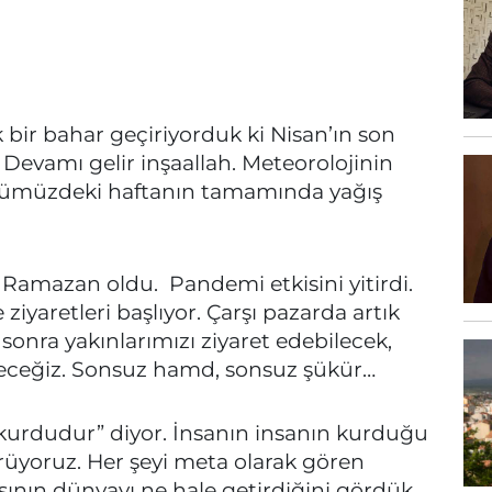
k bir bahar geçiriyorduk ki Nisan’ın son
evamı gelir inşaallah. Meteorolojinin
nümüzdeki haftanın tamamında yağış
r Ramazan oldu. Pandemi etkisini yitirdi.
 ziyaretleri başlıyor. Çarşı pazarda artık
sonra yakınlarımızı ziyaret edebilecek,
ileceğiz. Sonsuz hamd, sonsuz şükür…
urdudur” diyor. İnsanın insanın kurduğu
üyoruz. Her şeyi meta olarak gören
şının dünyayı ne hale getirdiğini gördük.