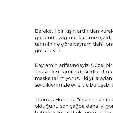
Bereketli bir kışın ardından kura
gününde yağmur kapımızı çaldı. D
tahminine göre bayram dâhil ö
görünüyor.
Bayramın arifesindeyiz. Güzel bi
Teravihleri camilerde kıldık. Umre
maske takmıyoruz. İki yıl aradan 
sevdiklerimizle evlerde buluşab
Thomas Hobbes, “insan insanın k
olduğunu son çağda daha iyi gör
batının kapitalist ekonomi anlayı