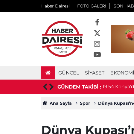
Haber Dairesi
FOTO GALERİ
SON HAB
GÜNCEL
SIYASET
EKONOM
tandaşları dinledi
19:54
Konya’da
GÜNDEM TAKİBİ :
Ana Sayfa
Spor
Dünya Kupası’nda 
Dünya Kupası’