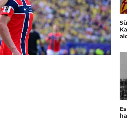
Sü
Ka
al
Es
ha