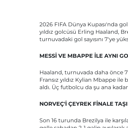
2026 FIFA Dünya Kupası'nda gol kr
yıldız golcüsü Erling Haaland, Brez
turnuvadaki gol sayısını 7'ye yüks
MESSİ VE MBAPPE İLE AYNI GO
Haaland, turnuvada daha önce 7 g
Fransız yıldız Kylian Mbappe ile bir
aldı. Üç futbolcu da şu ana kadar 
NORVEÇ'İ ÇEYREK FİNALE TAŞI
Son 16 turunda Brezilya ile karşıl
golle sahadan 2-1 galip ayrılarak a