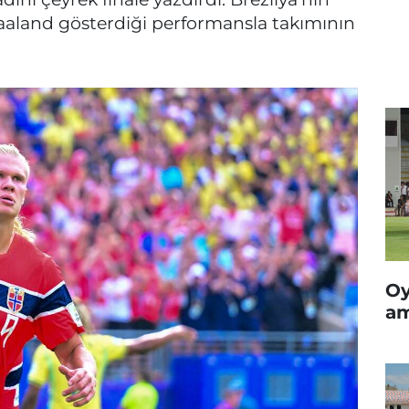
aaland gösterdiği performansla takımının
Oy
am