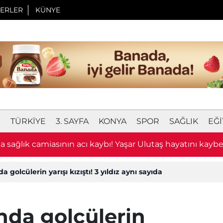
ERLER
KÜNYE
I
TÜRKIYE
3. SAYFA
KONYA
SPOR
SAĞLIK
EĞI
 sağlık camiasının acı kaybı! Yaşar Ulutaş hayatını kaybe
golcülerin yarışı kızıştı! 3 yıldız aynı sayıda
nda golcülerin