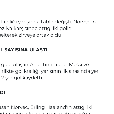
allığı yarışında tablo değişti. Norveç'in
ilya karşısında attığı iki golle
elterek zirveye ortak oldu.
L SAYISINA ULAŞTI
ole ulaşan Arjantinli Lionel Messi ve
likte gol krallığı yarışının ilk sırasında yer
7'şer gol kaydetti.
DI
aşan Norveç, Erling Haaland'ın attığı iki
dını çeyrek finale yazdırdı. Brezilya'nın