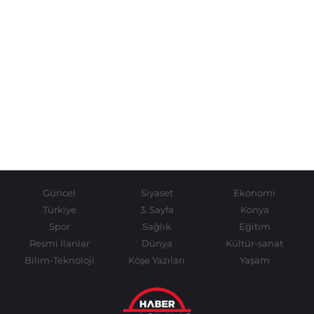
Güncel
Siyaset
Ekonomi
Türkiye
3. Sayfa
Konya
Spor
Sağlık
Eğitim
Resmi İlanlar
Dünya
Kültür-sanat
Bilim-Teknoloji
Köşe Yazıları
Yaşam