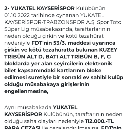
2- YUKATEL KAYSERİSPOR
Kulübünün,
01.10.2022 tarihinde oynanan YUKATEL
KAYSERİSPOR-TRABZONSPOR A.Ş. Spor Toto
Süper Lig müsabakasında, taraftarlarının
neden olduğu çirkin ve kötü tezahürat
nedeniyle
FDT'nin 53/3. maddesi uyarınca
çirkin ve kötü tezahüratta bulunan KUZEY
TRİBÜN ALT D, BATI ALT TRİBÜN B, F, G
bloklarda yer alan seyircilerin elektronik
bilet kapsamındaki kartlarının bloke
edilmesi suretiyle bir sonraki ev sahibi kulüp
olduğu müsabakaya girişlerinin
engellenmesine,
Aynı müsabakada
YUKATEL
KAYSERİSPOR
Kulübünün, taraftarının neden
olduğu saha olayları nedeniyle
112.000.-TL
PARA CEZASI
ile cezalandırılmasına,
FDT'nin