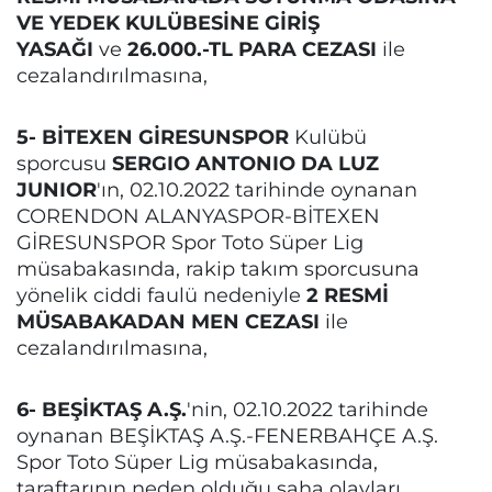
VE YEDEK KULÜBESİNE GİRİŞ
YASAĞI
ve
26.000.-TL PARA CEZASI
ile
cezalandırılmasına,
5- BİTEXEN GİRESUNSPOR
Kulübü
sporcusu
SERGIO ANTONIO DA LUZ
JUNIOR
'ın, 02.10.2022 tarihinde oynanan
CORENDON ALANYASPOR-BİTEXEN
GİRESUNSPOR Spor Toto Süper Lig
müsabakasında, rakip takım sporcusuna
yönelik ciddi faulü nedeniyle
2 RESMİ
MÜSABAKADAN MEN CEZASI
ile
cezalandırılmasına,
6- BEŞİKTAŞ A.Ş.
'nin, 02.10.2022 tarihinde
oynanan BEŞİKTAŞ A.Ş.-FENERBAHÇE A.Ş.
Spor Toto Süper Lig müsabakasında,
taraftarının neden olduğu saha olayları