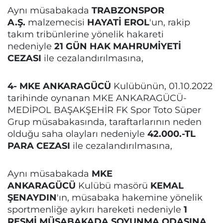
Aynı müsabakada
TRABZONSPOR
A.Ş.
malzemecisi
HAYATİ EROL
'un, rakip
takım tribünlerine yönelik hakareti
nedeniyle
21 GÜN HAK MAHRUMİYETİ
CEZASI
ile cezalandırılmasına,
4- MKE ANKARAGÜCÜ
Kulübünün, 01.10.2022
tarihinde oynanan MKE ANKARAGÜCÜ-
MEDİPOL BAŞAKŞEHİR FK Spor Toto Süper
Grup müsabakasında, taraftarlarının neden
olduğu saha olayları nedeniyle
42.000.-TL
PARA CEZASI
ile cezalandırılmasına,
Aynı müsabakada
MKE
ANKARAGÜCÜ
Kulübü masörü
KEMAL
ŞENAYDIN
'ın, müsabaka hakemine yönelik
sportmenliğe aykırı hareketi nedeniyle
1
RESMİ MÜSABAKADA SOYUNMA ODASINA