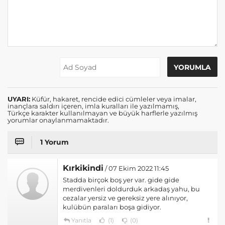
UYARI:
Küfür, hakaret, rencide edici cümleler veya imalar,
inançlara saldırı içeren, imla kuralları ile yazılmamış,
Türkçe karakter kullanılmayan ve büyük harflerle yazılmış
yorumlar onaylanmamaktadır.
1 Yorum
Kırkikindi
/ 07 Ekim 2022 11:45
Stadda birçok boş yer var. gide gide
merdivenleri doldurduk arkadaş yahu, bu
cezalar yersiz ve gereksiz yere alınıyor,
kulübün paraları boşa gidiyor.
Yanıtla
(1)
(0)