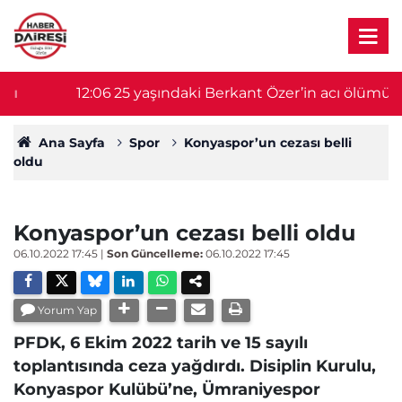
12:06
25 yaşındaki Berkant Özer’in acı ölümü!
11
Motosikletten düştü, başını kaldırıma çarptı
Ana Sayfa
Spor
Konyaspor’un cezası belli
oldu
Konyaspor’un cezası belli oldu
06.10.2022 17:45
|
Son Güncelleme:
06.10.2022 17:45
Yorum Yap
PFDK, 6 Ekim 2022 tarih ve 15 sayılı
toplantısında ceza yağdırdı. Disiplin Kurulu,
Konyaspor Kulübü’ne, Ümraniyespor