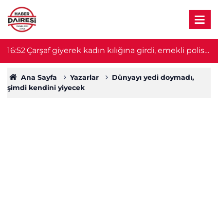
!
16:52
Çarşaf giyerek kadın kılığına girdi, emekli polise
16
kurşun yağdırdı
Ana Sayfa
Yazarlar
Dünyayı yedi doymadı,
şimdi kendini yiyecek