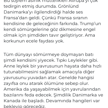
Bu söylem asırlık müttefikleri Avrupa’yı çok
tedirgin etmiş durumda. Grönlünd
Danimarka’yı ilgilendirdiği halde ses
Fransa’dan geldi. Çünkü Fransa sıranın
kendisine de geleceğinin farkında. Trump’un
kendi sömürgelerine göz dikmesine engel
olmak için şimdiden tavır geliştiriyor. Ama
korkunun ecele faydası yok.
Tüm dünyayı sömürmeye doymayan batı
şimdi kendisini yiyecek. Tıpkı Leylekler gibi.
Anne leylek bir yavrusunun hayata daha hızlı
tutunabilmesini sağlamak amacıyla diğer
yavrusunu yuvadan atar. Genelde hangisi
zayıfsa onu atarak ölümüne sebep olur.
Amerika da yaşayabilmek için yavrularından
bazılarını feda edecek. Şimdilik Danimarka ve
Kanada ile başladı. Devamında hangileri var
bekleyip göreceğiz.