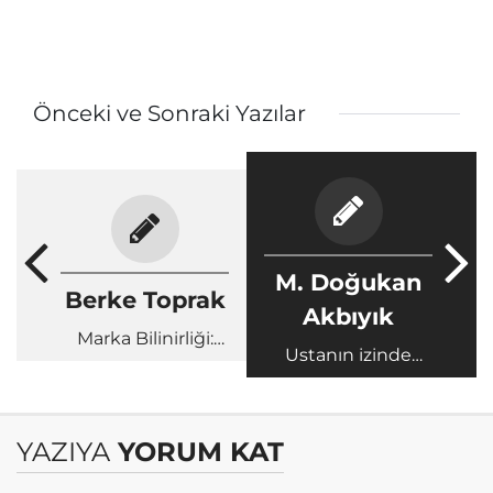
Önceki ve Sonraki Yazılar
M. Doğukan
Berke Toprak
Akbıyık
Marka Bilinirliği:
Ustanın izinde
Başarılı Olmak İçin
tuşlara emanet bir
İlk Adım
ömre
YAZIYA
YORUM KAT