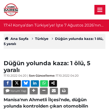
17:41
Konya’dan Türkiye’ye! İşte 7 Ağustos 2026’nın
17
öne çıkan haberleri
Ana Sayfa
Türkiye
Düğün yolunda kaza: 1 ölü,
5 yaralı
Düğün yolunda kaza: 1 ölü, 5
yaralı
17.10.2022 04:20
|
Son Güncelleme:
17.10.2022 04:20
Yorum Yap
Manisa'nın Ahmetli İlçesi'nde, düğün
yolunda kontrolden çıkan otomobilin