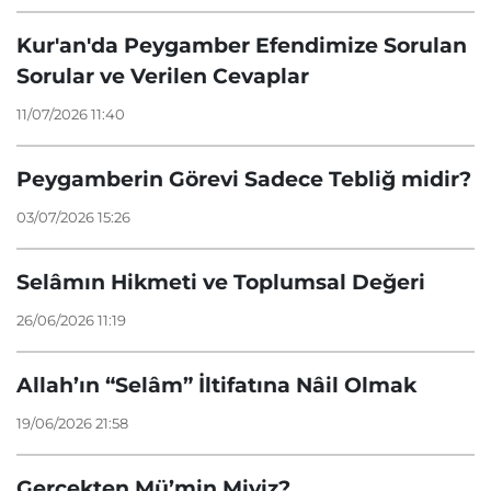
Kur'an'da Peygamber Efendimize Sorulan
Sorular ve Verilen Cevaplar
11/07/2026 11:40
Peygamberin Görevi Sadece Tebliğ midir?
03/07/2026 15:26
Selâmın Hikmeti ve Toplumsal Değeri
26/06/2026 11:19
Allah’ın “Selâm” İltifatına Nâil Olmak
19/06/2026 21:58
Gerçekten Mü’min Miyiz?