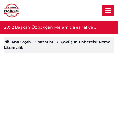
u!
20:12
Başkan Özgökçen Meram’da esnaf ve
1
vatandaşları dinledi
Ana Sayfa
Yazarlar
Çöküşün Habercisi: Neme
Lâzımcılık