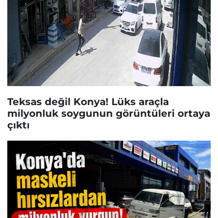
Teksas değil Konya! Lüks araçla
milyonluk soygunun görüntüleri ortaya
çıktı