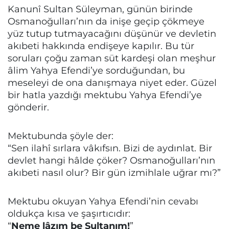
Kanunî Sultan Süleyman, günün birinde
Osmanoğulları’nın da inişe geçip çökmeye
yüz tutup tutmayacağını düşünür ve devletin
akıbeti hakkında endişeye kapılır. Bu tür
soruları çoğu zaman süt kardeşi olan meşhur
âlim Yahya Efendi’ye sorduğundan, bu
meseleyi de ona danışmaya niyet eder. Güzel
bir hatla yazdığı mektubu Yahya Efendi’ye
gönderir.
Mektubunda şöyle der:
“Sen ilahî sırlara vâkıfsın. Bizi de aydınlat. Bir
devlet hangi hâlde çöker? Osmanoğulları’nın
akıbeti nasıl olur? Bir gün izmihlale uğrar mı?”
Mektubu okuyan Yahya Efendi’nin cevabı
oldukça kısa ve şaşırtıcıdır:
“
Neme lâzım be Sultanım!
”