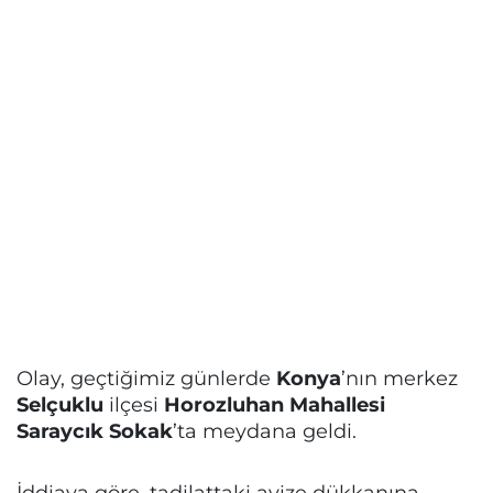
Olay, geçtiğimiz günlerde
Konya
’nın merkez
Selçuklu
ilçesi
Horozluhan Mahallesi
Saraycık Sokak
’ta meydana geldi.
İddiaya göre, tadilattaki avize dükkanına