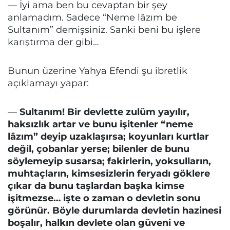
— İyi ama ben bu cevaptan bir şey
anlamadım. Sadece “Neme lâzım be
Sultanım” demişsiniz. Sanki beni bu işlere
karıştırma der gibi…
Bunun üzerine Yahya Efendi şu ibretlik
açıklamayı yapar:
—
Sultanım! Bir devlette zulüm yayılır,
haksızlık artar ve bunu işitenler “neme
lâzım” deyip uzaklaşırsa; koyunları kurtlar
değil, çobanlar yerse; bilenler de bunu
söylemeyip susarsa; fakirlerin, yoksulların,
muhtaçların, kimsesizlerin feryadı göklere
çıkar da bunu taşlardan başka kimse
işitmezse… işte o zaman o devletin sonu
görünür. Böyle durumlarda devletin hazinesi
boşalır, halkın devlete olan güveni ve