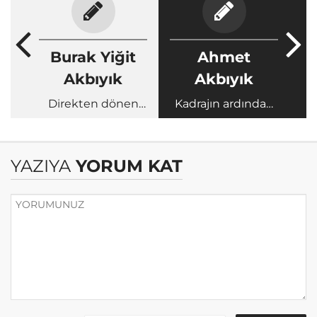
Burak Yiğit
Ahmet
Akbıyık
Akbıyık
Direkten dönen
Kadrajın ardından
sadece top değildi
32 yıl…
YAZIYA
YORUM KAT