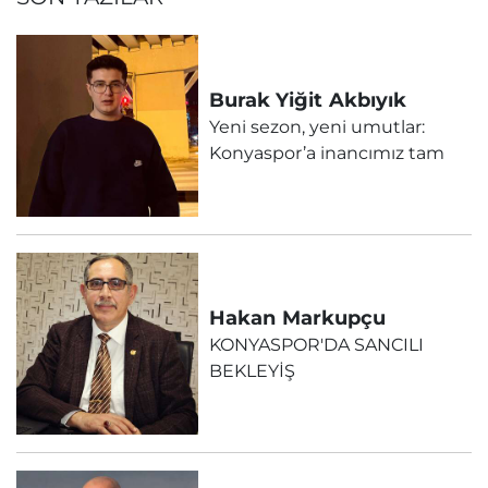
Burak Yiğit
Akbıyık
Yeni sezon, yeni umutlar:
Konyaspor’a inancımız tam
Hakan
Markupçu
KONYASPOR'DA SANCILI
BEKLEYİŞ