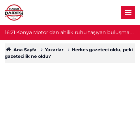
15:37
Yasağa rağmen denize giren hakem Hakan
15
Ergin hayatını kaybetti
Ana Sayfa
Yazarlar
Herkes gazeteci oldu, peki
gazetecilik ne oldu?