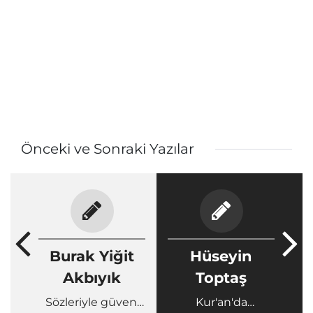
Önceki ve Sonraki Yazılar
Burak Yiğit
Hüseyin
Akbıyık
Toptaş
Sözleriyle güven,
Kur'an'da