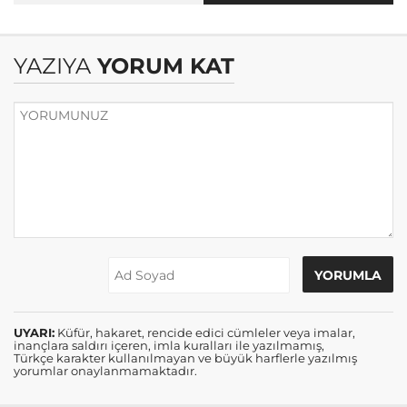
hedefleriyle umut
Peygamber
verdi: İlhan Palut
Efendimize
Sorulan Sorular ve
YAZIYA
YORUM KAT
Verilen Cevaplar
UYARI:
Küfür, hakaret, rencide edici cümleler veya imalar,
inançlara saldırı içeren, imla kuralları ile yazılmamış,
Türkçe karakter kullanılmayan ve büyük harflerle yazılmış
yorumlar onaylanmamaktadır.